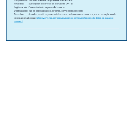
Responsable:
Entidad Pública Empresarial Red.es, M.P.
Finalidad: Suscripción al servicio de alertas del ONTSI
Legitimación: Consentimiento expreso del usuario.
Destinatarios: No se cederán datos a terceros, salvo obligación legal
Derechos: Acceder, rectificar y suprimir los datos, así como otros derechos, como se explica en la
información adicional:
https://www.red.es/redes/es/quienes-somos/protección-de-datos-de-carácter-
personal